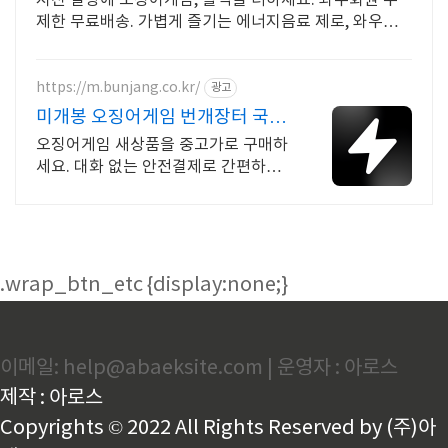
지친 일상에 오징어게임, 활력을 더하세요. 와우회원 무
제한 무료배송. 가볍게 즐기는 에너지음료 제로, 와우회
원은 캐시 적립 혜택까지!
https://m.bunjang.co.kr/
광고
미개봉 오징어게임 번개장터 국내
최대 브랜드 중고거래
오징어게임 새상품을 중고가로 구매하
세요. 대화 없는 안전결제로 간편하게!
전국 각지에서 올라오는 전국구 최다
상품 매일 10만 개 이상의 신규 상품 업
로드
.wrap_btn_etc {display:none;}
이메일: help@abaeksite.com | 운영자 : 아로스
제작 : 아로스
Copyrights © 2022 All Rights Reserved by (주)아